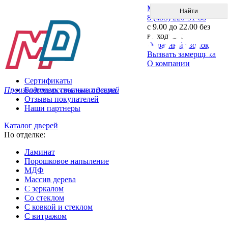
Меню
8 (495) 220-51-88
с 9.00 до 22.00 без
выходных
Обратный звонок
Вызвать замерщика
О компании
Сертификаты
Производитель стальных дверей
Благодарственные письма
Отзывы покупателей
Наши партнеры
Каталог дверей
По отделке:
Ламинат
Порошковое напыление
МДФ
Массив дерева
С зеркалом
Со стеклом
С ковкой и стеклом
С витражом