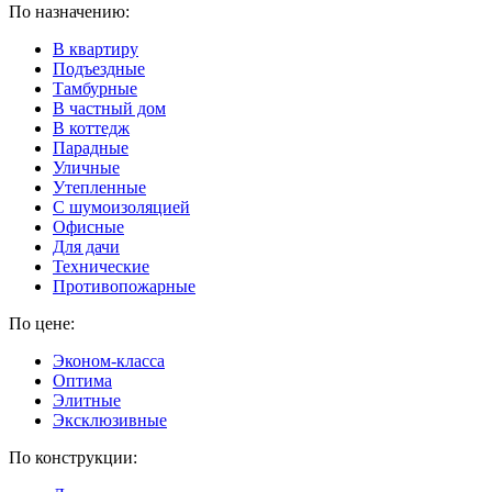
По назначению:
В квартиру
Подъездные
Тамбурные
В частный дом
В коттедж
Парадные
Уличные
Утепленные
C шумоизоляцией
Офисные
Для дачи
Технические
Противопожарные
По цене:
Эконом-класса
Оптима
Элитные
Эксклюзивные
По конструкции: