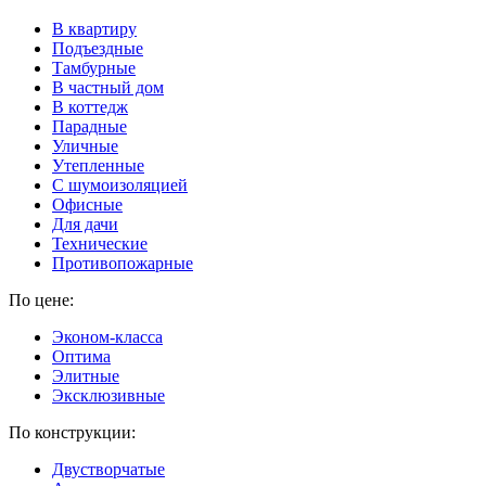
В квартиру
Подъездные
Тамбурные
В частный дом
В коттедж
Парадные
Уличные
Утепленные
C шумоизоляцией
Офисные
Для дачи
Технические
Противопожарные
По цене:
Эконом-класса
Оптима
Элитные
Эксклюзивные
По конструкции:
Двустворчатые