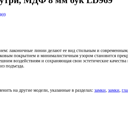
нутри, МДФ 8 мм бук LD969
969
ем: лаконичные линии делают ее вид стильным и современным, 
ошковым покрытием и минималистичным узором становится пре
нешним воздействиям и сохраняющая свои эстетические качества 
из подъезда.
нить на другие модели, указанные в разделах:
замки
,
замки
,
гла