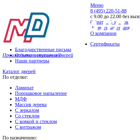
Меню
8 (495) 220-51-88
с 9.00 до 22.00 без вы
Обратный звонок
Вызвать замерщика
О компании
Сертификаты
Благодарственные письма
Производитель стальных дверей
Отзывы покупателей
Наши партнеры
Каталог дверей
По отделке:
Ламинат
Порошковое напыление
МДФ
Массив дерева
С зеркалом
Со стеклом
С ковкой и стеклом
С витражом
По назначению: