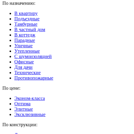
По назначению:
В квартиру
Подъездные
Тамбурные
В частный дом
В коттедж
Парадные
Уличные
Утепленные
C шумоизоляцией
Офисные
Для дачи
Технические
Противопожарные
По цене:
Эконом-класса
Оптима
Элитные
Эксклюзивные
По конструкции: