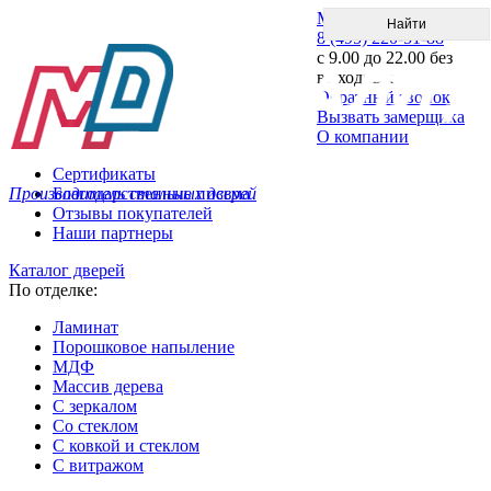
Меню
8 (495) 220-51-88
с 9.00 до 22.00 без
выходных
Обратный звонок
Вызвать замерщика
О компании
Сертификаты
Производитель стальных дверей
Благодарственные письма
Отзывы покупателей
Наши партнеры
Каталог дверей
По отделке:
Ламинат
Порошковое напыление
МДФ
Массив дерева
С зеркалом
Со стеклом
С ковкой и стеклом
С витражом