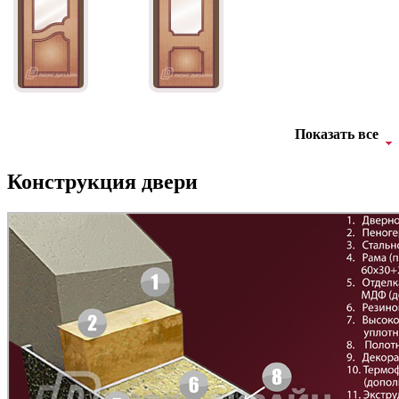
Бук Бавария
Вишня Оксфорд
АНТ
Б-35 3
Показать все
Конструкция двери
Орех темный
Махагон
БНТ
БУК БАВАРИЯ