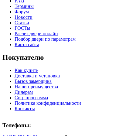
FAQ
Термины
Форум
Новости
Статьи
К-37 Н
К-46 30
ГОСТы
Расчет двери онлайн
Подбор двери по параметрам
Карта сайта
Покупателю
Как купить
Доставка и установка
Вызов замерщика
Наши преимущества
КНТ
ВЕНГЕ
Дилерам
Соц. программа
Политика конфиденциальности
Контакты
Телефоны: