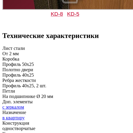
Дуб седой
Белый
KD-8
KD-5
Д-33
Д-35 Н
Технические характеристики
Лист стали
От 2 мм
Коробка
Профиль 50х25
Полотно двери
Профиль 40х25
Ребра жесткости
Профиль 40х25, 2 шт.
Д-35 С
Д-35 СС
Петли
На подшипнике Ø 20 мм
Доп. элементы
с зеркалом
Назначение
в квартиру
Конструкция
одностворчатые