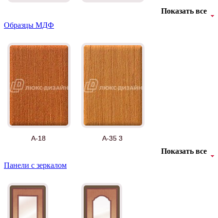
Показать все
Орех светлый
Ольха
Образцы МДФ
Груша
Дуб рустикал
А-18
А-35 3
Показать все
Панели с зеркалом