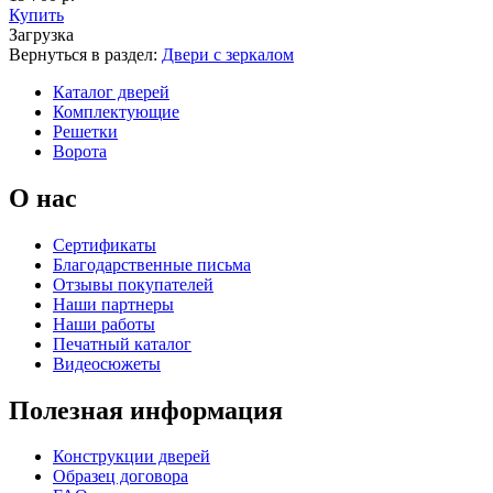
Купить
Загрузка
Вернуться в раздел:
Двери с зеркалом
К-36 46 30
К-36 Н
Каталог дверей
Комплектующие
Решетки
Ворота
О нас
Сертификаты
Благодарственные письма
Отзывы покупателей
Наши партнеры
Наши работы
К-36 С
К-36 СС
Печатный каталог
Видеосюжеты
Полезная информация
Конструкции дверей
Образец договора