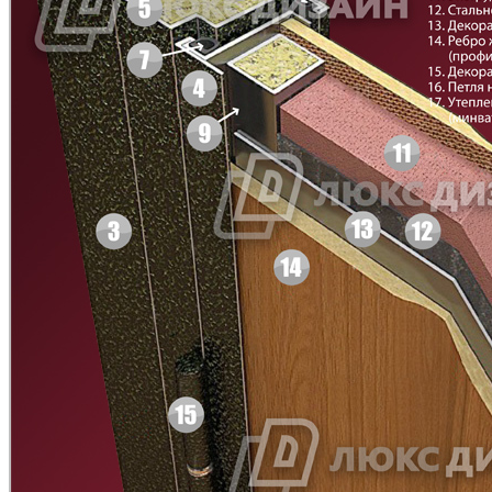
Дуб ясный
Бук
Д-11 Н
Д-11 С
Береза
Дуб атланта
Д-11 СС
Д-15 60