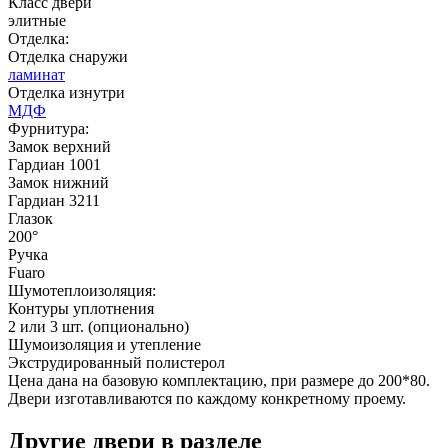
Класс двери
элитные
Отделка:
Отделка снаружи
Д-36 46 30
Д-36 Н
ламинат
Отделка изнутри
МДФ
Фурнитура:
Замок верхний
Гардиан 1001
Замок нижний
Гардиан 3211
Глазок
200°
Ручка
Fuaro
Шумотеплоизоляция:
Д-36 С
Д-36 СС
Контуры уплотнения
2 или 3 шт. (опционально)
Шумоизоляция и утепление
Экструдированный полистерол
Цена дана на базовую комплектацию, при размере до 200*80.
Двери изготавливаются по каждому конкретному проему.
Другие двери в разделе