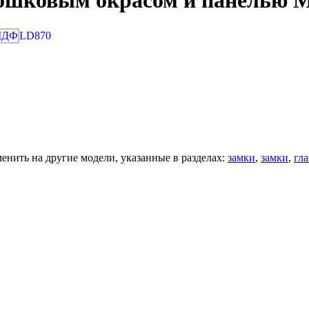
рошковым окрасом и панелью
LD870
нить на другие модели, указанные в разделах:
замки
,
замки
,
гла