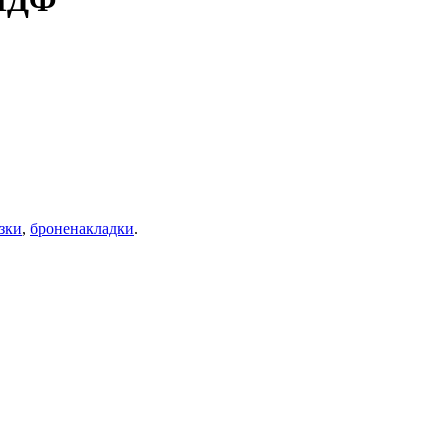
 МДФ
зки
,
броненакладки
.