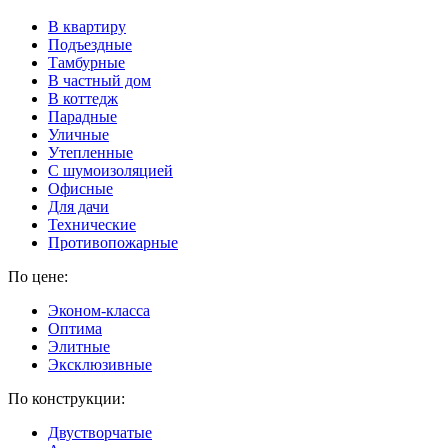
В квартиру
Подъездные
Тамбурные
В частный дом
В коттедж
Парадные
Уличные
Утепленные
C шумоизоляцией
Офисные
Для дачи
Технические
Противопожарные
По цене:
Эконом-класса
Оптима
Элитные
Эксклюзивные
По конструкции:
Двустворчатые