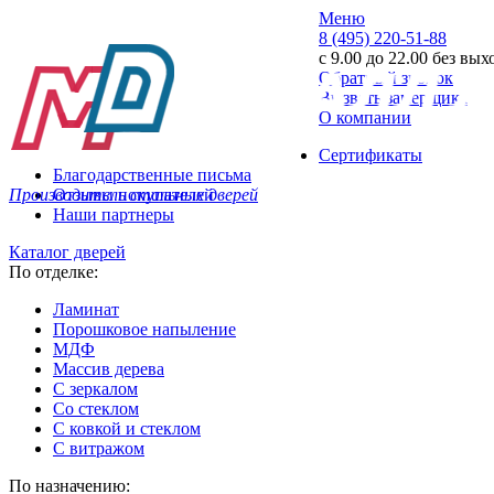
Меню
8 (495) 220-51-88
с 9.00 до 22.00 без вы
Обратный звонок
Вызвать замерщика
О компании
Сертификаты
Благодарственные письма
Производитель стальных дверей
Отзывы покупателей
Наши партнеры
Каталог дверей
По отделке:
Ламинат
Порошковое напыление
МДФ
Массив дерева
С зеркалом
Со стеклом
С ковкой и стеклом
С витражом
По назначению: