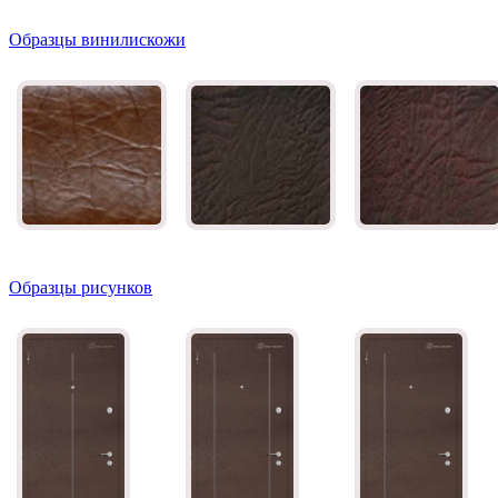
Образцы винилискожи
Образцы рисунков