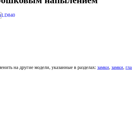
орошковым напылением
LD840
нить на другие модели, указанные в разделах:
замки
,
замки
,
гла