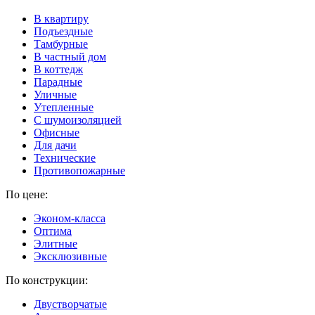
В квартиру
Подъездные
Тамбурные
В частный дом
В коттедж
Парадные
Уличные
Утепленные
C шумоизоляцией
Офисные
Для дачи
Технические
Противопожарные
По цене:
Эконом-класса
Оптима
Элитные
Эксклюзивные
По конструкции:
Двустворчатые