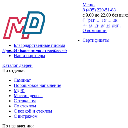
Меню
8 (495) 220-51-88
с 9.00 до 22.00 без вы
Обратный звонок
Вызвать замерщика
О компании
Сертификаты
Благодарственные письма
Производитель стальных дверей
Отзывы покупателей
Наши партнеры
Каталог дверей
По отделке:
Ламинат
Порошковое напыление
МДФ
Массив дерева
С зеркалом
Со стеклом
С ковкой и стеклом
С витражом
По назначению: