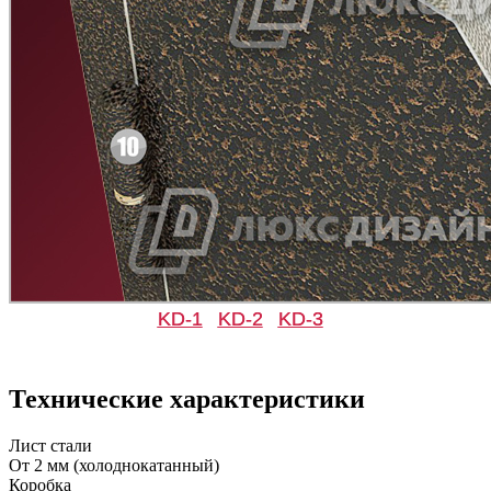
Рисунок 11
Рисунок 12
Д-11 СС
Д-15 60
C47
C48
Рисунок 13
Рисунок 14
KD-1
KD-2
KD-3
Д-33
Д-35 Н
Технические характеристики
C49
C50
Лист стали
От 2 мм (холоднокатанный)
Коробка