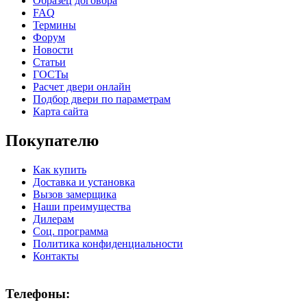
Образец договора
FAQ
Термины
Форум
Новости
Статьи
К-36 С
К-36 СС
ГОСТы
Расчет двери онлайн
Подбор двери по параметрам
C71
C72
Карта сайта
Покупателю
Как купить
Доставка и установка
Вызов замерщика
Наши преимущества
Дилерам
К-37 Н
К-46 30
Соц. программа
Политика конфиденциальности
Контакты
C73
C75
Телефоны: