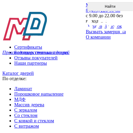
Меню
8 (495) 220-51-88
с 9.00 до 22.00 без
выходных
Обратный звонок
Вызвать замерщика
О компании
Сертификаты
Производитель стальных дверей
Благодарственные письма
Отзывы покупателей
Наши партнеры
Каталог дверей
По отделке:
Ламинат
Порошковое напыление
МДФ
Массив дерева
С зеркалом
Со стеклом
С ковкой и стеклом
С витражом