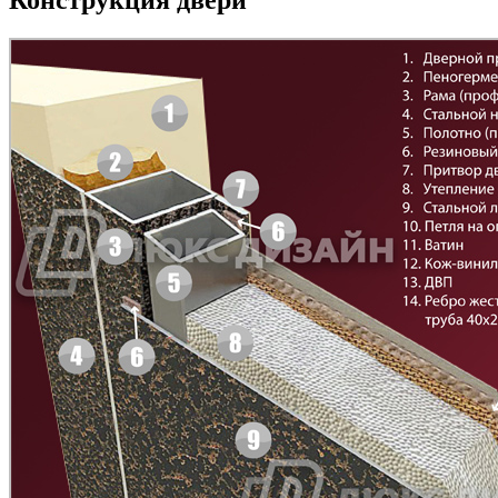
Конструкция двери
Рисунок 7
Рисунок 8
БНТ
БУК БАВАРИЯ
C43
C44
Рисунок 9
Рисунок 10
Д-11 Н
Д-11 С
C45
C46