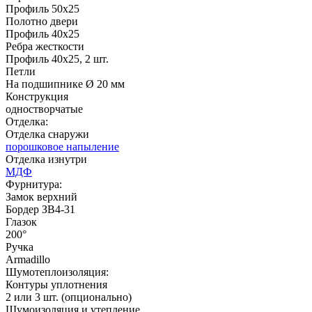
Профиль 50х25
Рисунок 15
Полотно двери
Профиль 40х25
Ребра жесткости
Профиль 40х25, 2 шт.
Д-35 С
Д-35 СС
Петли
На подшипнике Ø 20 мм
Конструкция
C51
C52
одностворчатые
Отделка:
Отделка снаружи
порошковое напыление
Отделка изнутри
МДФ
Фурнитура:
Замок верхний
Бордер ЗВ4-31
Д-36 46 30
Д-36 Н
Глазок
200°
Ручка
Armadillo
C53
C54
Шумотеплоизоляция:
Контуры уплотнения
2 или 3 шт. (опционально)
Шумоизоляция и утепление