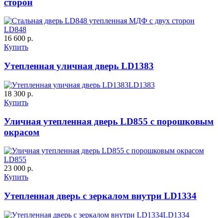
сторон
LD848
16 600 р.
К-10 60
К-11 Н
Купить
Утепленная уличная дверь LD1383
C63
C64
LD1383
18 300 р.
Купить
Уличная утепленная дверь LD855 с порошковым
окрасом
Порошковое напыление "Шелк"
К-11 С
К-11 СС
LD855
23 000 р.
Купить
C65
C66
Утепленная дверь с зеркалом внутри LD1334
LD1334