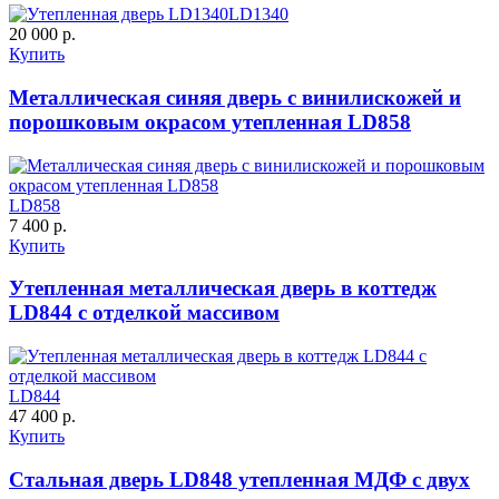
LD1340
20 000 р.
Купить
Металлическая синяя дверь с винилискожей и
ДНТ
ДС
порошковым окрасом утепленная LD858
C59
C60
LD858
7 400 р.
Купить
Порошковое напыление
Утепленная металлическая дверь в коттедж
"Крокодил"
LD844 с отделкой массивом
ДУБ БЕЛЁНЫЙ
ДЗП
LD844
47 400 р.
C61
C62
Купить
Стальная дверь LD848 утепленная МДФ с двух