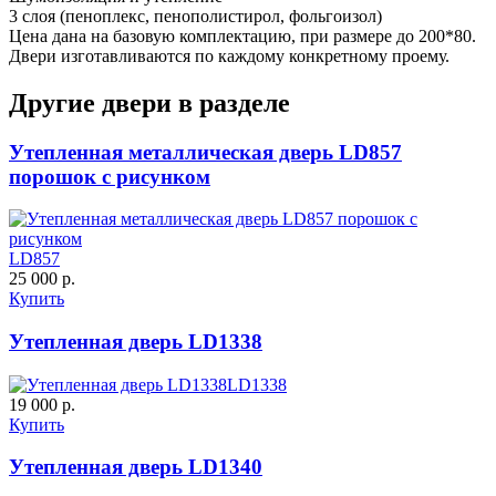
3 слоя (пеноплекс, пенополистирол, фольгоизол)
Цена дана на базовую комплектацию, при размере до 200*80.
Двери изготавливаются по каждому конкретному проему.
Другие двери в разделе
Д-36 С
Д-36 СС
Утепленная металлическая дверь LD857
C55
C56
порошок с рисунком
LD857
25 000 р.
Купить
Утепленная дверь LD1338
Д-37 Н
Д-43 30
LD1338
19 000 р.
C57
C58
Купить
Утепленная дверь LD1340