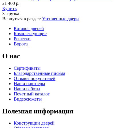
21 400 р.
Купить
Загрузка
Вернуться в раздел:
Утепленные двери
К-35 С
К-35 СС
Каталог дверей
Комплектующие
Решетки
Ворота
C67
C68
О нас
Сертификаты
Благодарственные письма
Отзывы покупателей
Наши партнеры
Наши работы
К-36 46 30
К-36 Н
Печатный каталог
Видеосюжеты
C69
C70
Полезная информация
Конструкции дверей