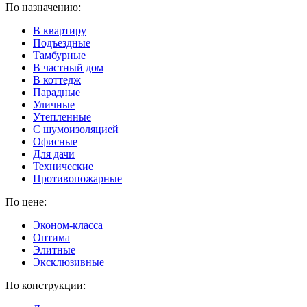
По назначению:
В квартиру
Подъездные
Тамбурные
В частный дом
В коттедж
Парадные
Уличные
Утепленные
C шумоизоляцией
Офисные
Для дачи
Технические
Противопожарные
По цене:
Эконом-класса
Оптима
Элитные
Эксклюзивные
По конструкции: