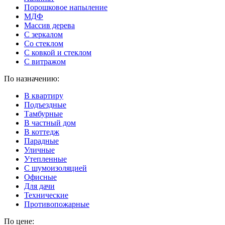
Порошковое напыление
МДФ
Массив дерева
С зеркалом
Со стеклом
С ковкой и стеклом
С витражом
По назначению:
В квартиру
Подъездные
Тамбурные
В частный дом
В коттедж
Парадные
Уличные
Утепленные
C шумоизоляцией
Офисные
Для дачи
Технические
Противопожарные
По цене: