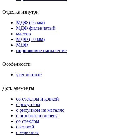
Отделка изнутри
МДФ (16 мм)
МДФ филенчатый
массив
МДФ (10 мм)
МДФ
порошковое напыление
Особенности
утепленные
Доп. элементы
со стеклом и ковкой
с рисунком
с рисунком на металле
с резьбой по дереву
со стеклом
с ковкой
с зеркалом