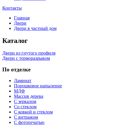
Контакты
Главная
Двери
Двери в частный дом
Каталог
Двери из гнутого профиля
Двери с терморазрывом
По отделке
Ламинат
Порошковое напыление
МДФ
Массив дерева
С зеркалом
Со стеклом
С ковкой и стеклом
С витражом
С фотопечатью