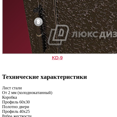
C49
C50
Рисунок 7
Рисунок 8
Д-35 С
Д-35 СС
KD-9
C51
C52
Технические характеристики
Рисунок 9
Рисунок 10
Лист стали
От 2 мм (холоднокатанный)
Коробка
Профиль 60х30
Д-36 46 30
Д-36 Н
Полотно двери
Профиль 40х25
Ребра жесткости