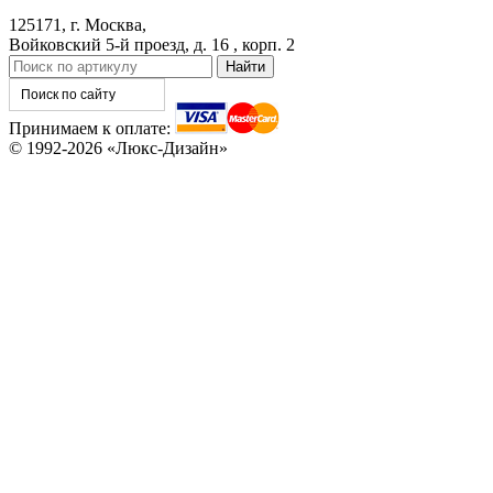
C78
C79
125171, г. Москва,
Войковский 5-й проезд, д. 16 , корп. 2
Принимаем к оплате:
© 1992-2026 «Люкс-Дизайн»
C80
C81