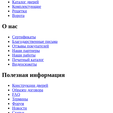
Каталог дверей
C69
C70
Комплектующие
Решетки
Ворота
О нас
Сертификаты
Благодарственные письма
К-36 С
К-36 СС
Отзывы покупателей
Наши партнеры
Наши работы
Печатный каталог
C71
C72
Видеосюжеты
Полезная информация
Конструкции дверей
Образец договора
FAQ
Термины
К-37 Н
К-46 30
Форум
Новости
Статьи