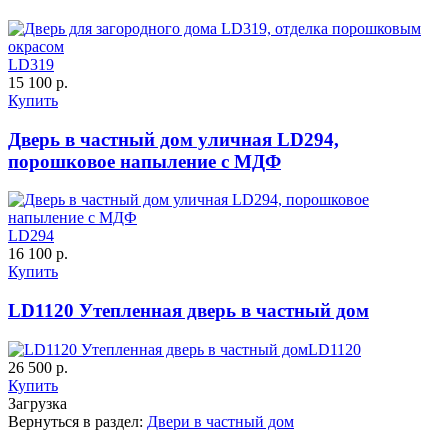
C65
C66
LD319
15 100 р.
Купить
Дверь в частный дом уличная LD294,
порошковое напыление с МДФ
К-35 С
К-35 СС
LD294
C67
C68
Порошковое напыление "Шелк"
16 100 р.
Купить
LD1120 Утепленная дверь в частный дом
LD1120
26 500 р.
Купить
К-36 46 30
К-36 Н
Загрузка
Вернуться в раздел:
Двери в частный дом