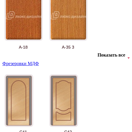
А-18
А-35 3
Показать все
Фрезеровки МДФ
АНТ
Б-35 3