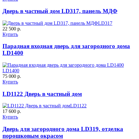
C61
C62
Дверь в частный дом LD317, панель МДФ
LD317
22 500 р.
Купить
Парадная входная дверь для загородного дома
LD1400
Порошковое напыление
К-10 60
К-11 Н
"Крокодил"
LD1400
C63
C64
75 000 р.
Купить
LD1122 Дверь в частный дом
LD1122
17 600 р.
Купить
К-11 С
К-11 СС
Дверь для загородного дома LD319, отделка
порошковым окрасом