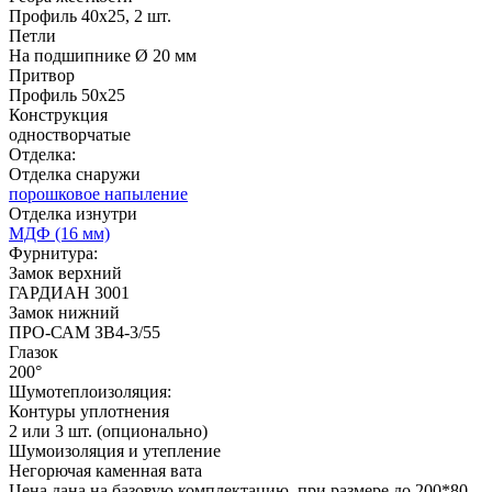
C53
C54
Профиль 40х25, 2 шт.
Петли
На подшипнике Ø 20 мм
Притвор
Рисунок 11
Рисунок 12
Профиль 50х25
Конструкция
одностворчатые
Отделка:
Отделка снаружи
Д-36 С
Д-36 СС
порошковое напыление
Отделка изнутри
МДФ (16 мм)
Фурнитура:
C55
C56
Замок верхний
ГАРДИАН 3001
Замок нижний
ПРО-САМ ЗВ4-3/55
Рисунок 13
Рисунок 14
Глазок
200°
Шумотеплоизоляция:
Контуры уплотнения
2 или 3 шт. (опционально)
Д-37 Н
Д-43 30
Шумоизоляция и утепление
Негорючая каменная вата
Цена дана на базовую комплектацию, при размере до 200*80.