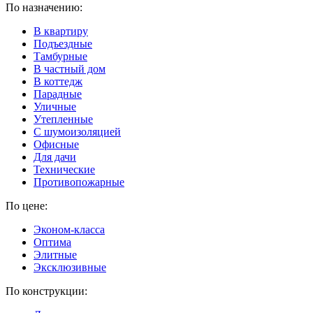
По назначению:
В квартиру
Подъездные
Тамбурные
В частный дом
В коттедж
Парадные
Уличные
Утепленные
C шумоизоляцией
Офисные
Для дачи
Технические
Противопожарные
По цене:
Эконом-класса
Оптима
Элитные
Эксклюзивные
По конструкции: