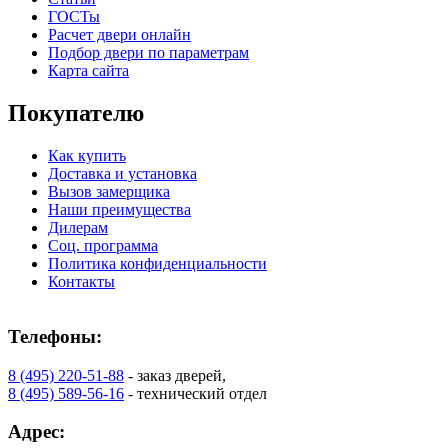
C73
C75
ГОСТы
Расчет двери онлайн
Подбор двери по параметрам
Карта сайта
Покупателю
Как купить
Доставка и установка
КНТ
ВЕНГЕ
Вызов замерщика
Наши преимущества
Дилерам
C76
C77
Соц. программа
Политика конфиденциальности
Контакты
Телефоны:
8 (495) 220-51-88
- заказ дверей,
8 (495) 589-56-16
- технический отдел
Адрес: