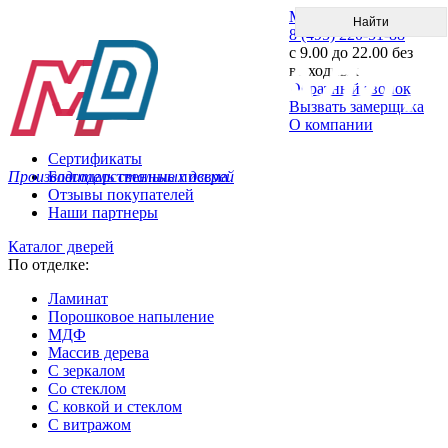
Меню
8 (495) 220-51-88
с 9.00 до 22.00 без
выходных
Обратный звонок
Вызвать замерщика
О компании
Сертификаты
Производитель стальных дверей
Благодарственные письма
Отзывы покупателей
Наши партнеры
Каталог дверей
По отделке:
Ламинат
Порошковое напыление
МДФ
Массив дерева
С зеркалом
Со стеклом
С ковкой и стеклом
С витражом