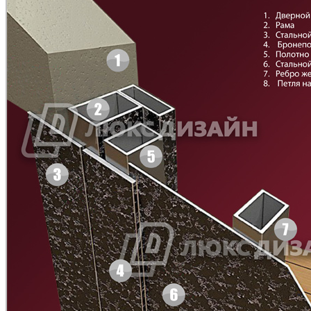
C45
C46
Рисунок 3
Рисунок 4
Д-11 СС
Д-15 60
C47
C48
Рисунок 5
Рисунок 6
Д-33
Д-35 Н