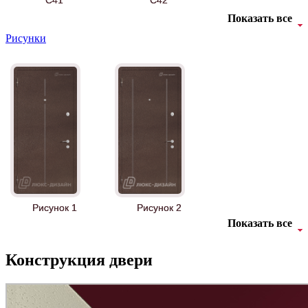
C41
C42
Показать все
Рисунки
БНТ
БУК БАВАРИЯ
C43
C44
Рисунок 1
Рисунок 2
Показать все
Конструкция двери
Д-11 Н
Д-11 С