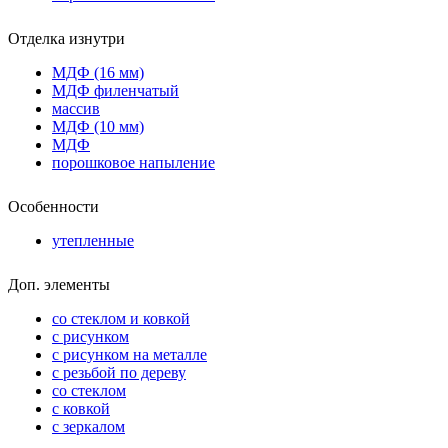
Отделка изнутри
МДФ (16 мм)
МДФ филенчатый
массив
МДФ (10 мм)
МДФ
порошковое напыление
Особенности
утепленные
Доп. элементы
со стеклом и ковкой
с рисунком
с рисунком на металле
с резьбой по дереву
со стеклом
с ковкой
с зеркалом