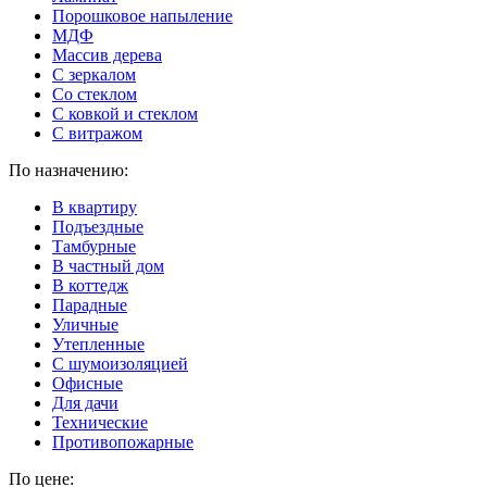
Порошковое напыление
МДФ
Массив дерева
С зеркалом
Со стеклом
С ковкой и стеклом
С витражом
По назначению:
В квартиру
Подъездные
Тамбурные
В частный дом
В коттедж
Парадные
Уличные
Утепленные
C шумоизоляцией
Офисные
Для дачи
Технические
Противопожарные
По цене: