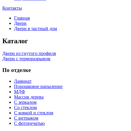
Контакты
Главная
Двери
Двери в частный дом
Каталог
Двери из гнутого профиля
Двери с терморазрывом
По отделке
Ламинат
Порошковое напыление
МДФ
Массив дерева
С зеркалом
Со стеклом
С ковкой и стеклом
С витражом
С фотопечатью