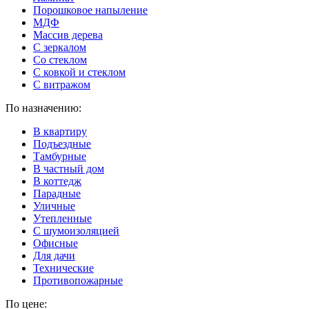
Порошковое напыление
МДФ
Массив дерева
С зеркалом
Со стеклом
С ковкой и стеклом
С витражом
По назначению:
В квартиру
Подъездные
Тамбурные
В частный дом
В коттедж
Парадные
Уличные
Утепленные
C шумоизоляцией
Офисные
Для дачи
Технические
Противопожарные
По цене: