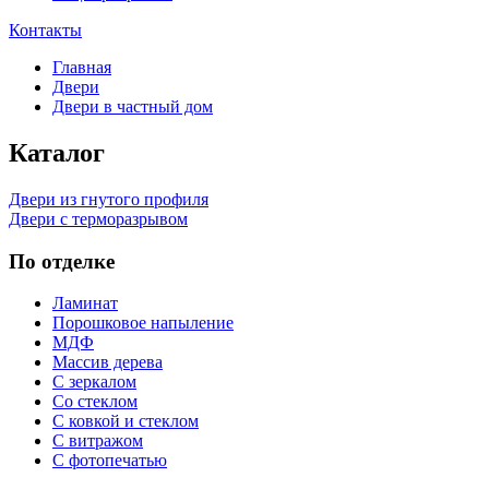
Контакты
Главная
Двери
Двери в частный дом
Каталог
Двери из гнутого профиля
Двери с терморазрывом
По отделке
Ламинат
Порошковое напыление
МДФ
Массив дерева
С зеркалом
Со стеклом
С ковкой и стеклом
С витражом
С фотопечатью