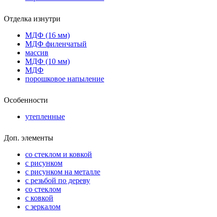
Отделка изнутри
МДФ (16 мм)
МДФ филенчатый
массив
МДФ (10 мм)
МДФ
порошковое напыление
Особенности
утепленные
Доп. элементы
со стеклом и ковкой
с рисунком
с рисунком на металле
с резьбой по дереву
со стеклом
с ковкой
с зеркалом