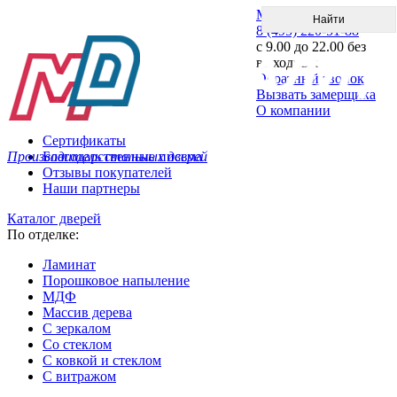
Меню
8 (495) 220-51-88
с 9.00 до 22.00 без
выходных
Обратный звонок
Вызвать замерщика
О компании
Сертификаты
Производитель стальных дверей
Благодарственные письма
Отзывы покупателей
Наши партнеры
Каталог дверей
По отделке:
Ламинат
Порошковое напыление
МДФ
Массив дерева
С зеркалом
Со стеклом
С ковкой и стеклом
С витражом