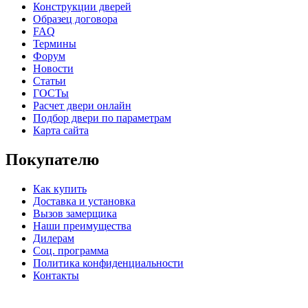
Конструкции дверей
Образец договора
FAQ
Термины
Форум
К-36 С
К-36 СС
Новости
Статьи
ГОСТы
C71
C72
Расчет двери онлайн
Подбор двери по параметрам
Карта сайта
Покупателю
Как купить
Доставка и установка
Вызов замерщика
К-37 Н
К-46 30
Наши преимущества
Дилерам
Соц. программа
C73
C75
Политика конфиденциальности
Контакты