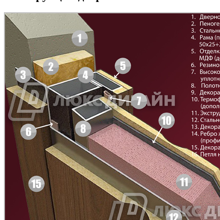
БНТ
БУК БАВАРИЯ
C43
C44
Д-11 Н
Д-11 С
C45
C46