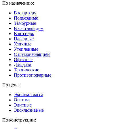
По назначению:
В квартиру
Подъездные
Тамбурные
В частный дом
В коттедж
Парадные
Уличные
Утепленные
C шумоизоляцией
Офисные
Для дачи
Технические
Противопожарные
По цене:
Эконом-класса
Оптима
Элитные
Эксклюзивные
По конструкции: