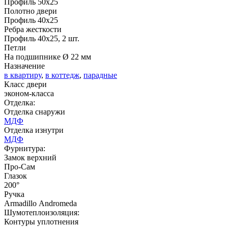
Профиль 50х25
Полотно двери
Профиль 40х25
Ребра жесткости
Профиль 40х25, 2 шт.
Д-35 С
Д-35 СС
Петли
На подшипнике Ø 22 мм
Назначение
C51
C52
в квартиру
,
в коттедж
,
парадные
Класс двери
эконом-класса
Отделка:
Отделка снаружи
МДФ
Отделка изнутри
МДФ
Фурнитура:
Д-36 46 30
Д-36 Н
Замок верхний
Про-Сам
Глазок
200°
C53
C54
Ручка
Armadillo Аndromeda
Шумотеплоизоляция:
Контуры уплотнения