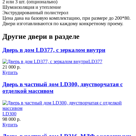
2 или 3 шт. (опционально)
Шумоизоляция и утепление
Экструдированный полистерол
Цена дана на базовую комплектацию, при размере до 200*80.
Двери изготавливаются по каждому конкретному проему.
Д-36 С
Д-36 СС
Другие двери в разделе
C55
C56
Дверь в дом LD377, с зеркалом внутри
LD377
21 000 р.
Купить
Дверь в частный дом LD300, двустворчатая с
отделкой массивом
Д-37 Н
Д-43 30
C57
C58
LD300
98 000 р.
Купить