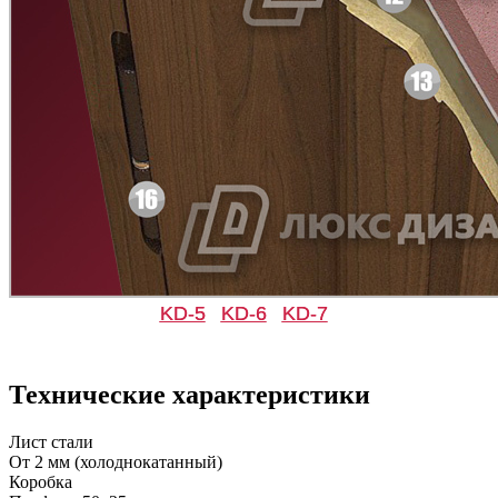
Д-11 СС
Д-15 60
C47
C48
KD-5
KD-6
KD-7
Д-33
Д-35 Н
Технические характеристики
C49
C50
Лист стали
От 2 мм (холоднокатанный)
Коробка