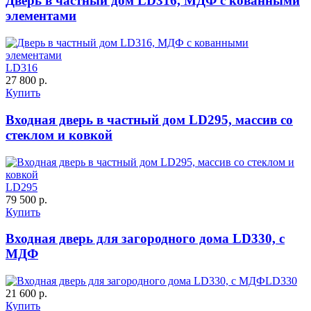
Дверь в частный дом LD316, МДФ с кованными
элементами
ДНТ
ДС
LD316
27 800 р.
Купить
C59
C60
Входная дверь в частный дом LD295, массив со
стеклом и ковкой
LD295
79 500 р.
Купить
ДУБ БЕЛЁНЫЙ
ДЗП
Входная дверь для загородного дома LD330, с
МДФ
C61
C62
LD330
21 600 р.
Купить