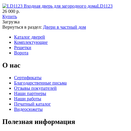
LD1123
26 000 р.
Купить
Загрузка
К-35 С
К-35 СС
Вернуться в раздел:
Двери в частный дом
Каталог дверей
Комплектующие
C67
C68
Решетки
Ворота
О нас
Сертификаты
Благодарственные письма
Отзывы покупателей
К-36 46 30
К-36 Н
Наши партнеры
Наши работы
Печатный каталог
Видеосюжеты
C69
C70
Полезная информация