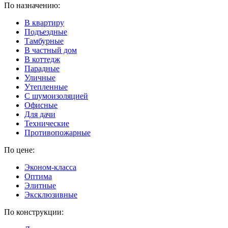
По назначению:
В квартиру
Подъездные
Тамбурные
В частный дом
В коттедж
Парадные
Уличные
Утепленные
C шумоизоляцией
Офисные
Для дачи
Технические
Противопожарные
По цене:
Эконом-класса
Оптима
Элитные
Эксклюзивные
По конструкции: