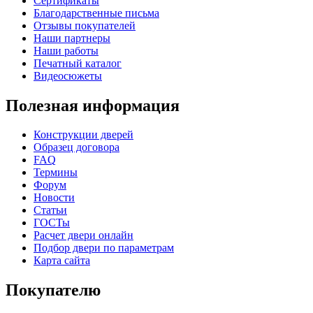
Сертификаты
Благодарственные письма
Отзывы покупателей
Наши партнеры
Наши работы
К-36 46 30
К-36 Н
Печатный каталог
Видеосюжеты
Полезная информация
C69
C70
Конструкции дверей
Образец договора
FAQ
Термины
Форум
Новости
Статьи
К-36 С
К-36 СС
ГОСТы
Расчет двери онлайн
Подбор двери по параметрам
Карта сайта
C71
C72
Покупателю