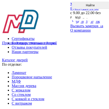
Меню
8 (495) 220-51-88
с 9.00 до 22.00 без
выходных
Обратный звонок
Вызвать замерщика
О компании
Сертификаты
Производитель стальных дверей
Благодарственные письма
Отзывы покупателей
Наши партнеры
Каталог дверей
По отделке:
Ламинат
Порошковое напыление
МДФ
Массив дерева
С зеркалом
Со стеклом
С ковкой и стеклом
С витражом