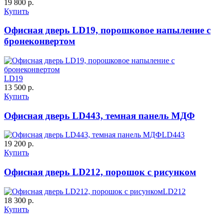
19 800 р.
Купить
Офисная дверь LD19, порошковое напыление с
бронеконвертом
ДУБ БЕЛЁНЫЙ
ДЗП
C61
C62
LD19
13 500 р.
Купить
Офисная дверь LD443, темная панель МДФ
LD443
19 200 р.
К-10 60
К-11 Н
Купить
Офисная дверь LD212, порошок с рисунком
C63
C64
LD212
18 300 р.
Купить