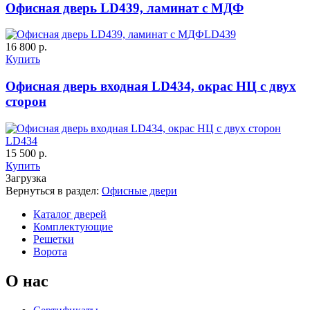
Офисная дверь LD439, ламинат с МДФ
LD439
16 800 р.
К-11 С
К-11 СС
Купить
Офисная дверь входная LD434, окрас НЦ с двух
сторон
C65
C66
LD434
15 500 р.
Купить
Загрузка
Вернуться в раздел:
Офисные двери
К-35 С
К-35 СС
Каталог дверей
Комплектующие
Решетки
Ворота
C67
C68
О нас