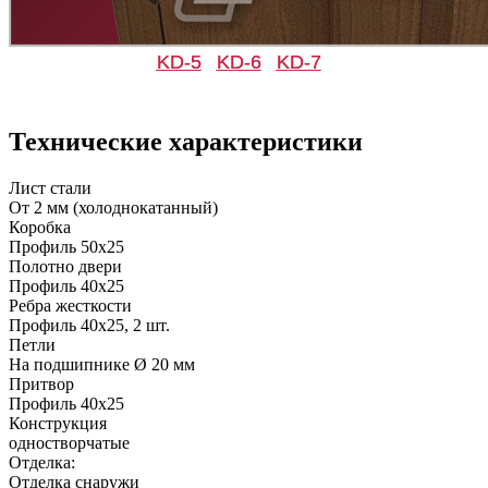
KD-5
KD-6
KD-7
Д-33
Д-35 Н
Технические характеристики
C49
C50
Лист стали
От 2 мм (холоднокатанный)
Коробка
Профиль 50х25
Полотно двери
Профиль 40х25
Ребра жесткости
Профиль 40х25, 2 шт.
Д-35 С
Д-35 СС
Петли
На подшипнике Ø 20 мм
Притвор
C51
C52
Профиль 40х25
Конструкция
одностворчатые
Отделка:
Отделка снаружи