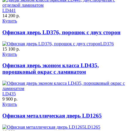
LD441
14 200 р.
Купить
Д-37 Н
Д-43 30
Офисная дверь LD376, порошок с двух сторон
C57
C58
LD376
15 100 р.
Купить
Офисная дверь эконом класса LD435,
порошковый окрас с ламинатом
ДНТ
ДС
LD435
9 900 р.
Купить
C59
C60
Офисная металлическая дверь LD1265
LD1265