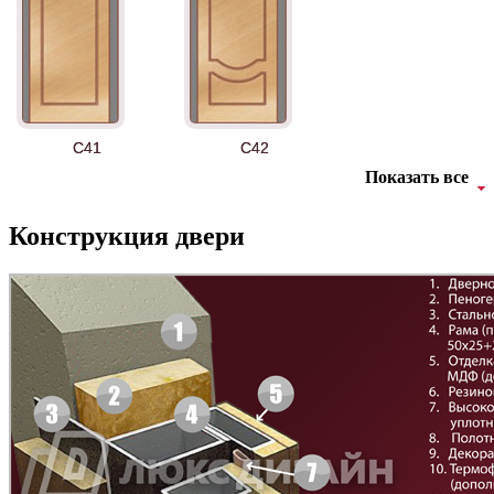
АНТ
Б-35 3
C41
C42
Показать все
Конструкция двери
БНТ
БУК БАВАРИЯ
C43
C44