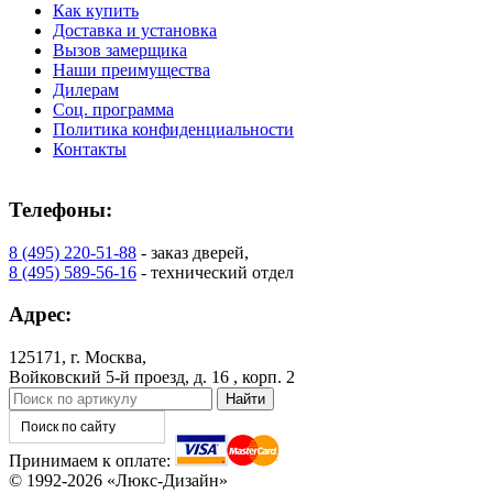
Как купить
Доставка и установка
Вызов замерщика
Наши преимущества
Дилерам
К-37 Н
К-46 30
Соц. программа
Политика конфиденциальности
Контакты
C73
C75
Телефоны:
8 (495) 220-51-88
- заказ дверей,
8 (495) 589-56-16
- технический отдел
Адрес:
КНТ
ВЕНГЕ
125171, г. Москва,
Войковский 5-й проезд, д. 16 , корп. 2
C76
C77
Принимаем к оплате:
© 1992-2026 «Люкс-Дизайн»