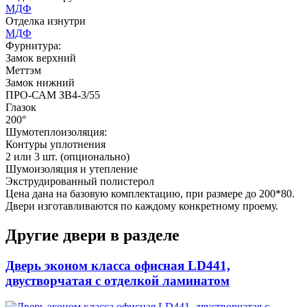
МДФ
Отделка изнутри
МДФ
Фурнитура:
Д-36 46 30
Д-36 Н
Замок верхний
Меттэм
Замок нижний
ПРО-САМ ЗВ4-3/55
C53
C54
Глазок
200°
Шумотеплоизоляция:
Контуры уплотнения
2 или 3 шт. (опционально)
Шумоизоляция и утепление
Экструдированный полистерол
Цена дана на базовую комплектацию, при размере до 200*80.
Двери изготавливаются по каждому конкретному проему.
Д-36 С
Д-36 СС
Другие двери в разделе
C55
C56
Дверь эконом класса офисная LD441,
двустворчатая с отделкой ламинатом