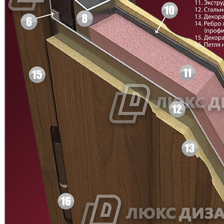
Д-11 Н
Д-11 С
C45
C46
Д-11 СС
Д-15 60
C47
C48