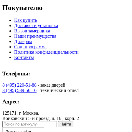
Покупателю
К-37 Н
К-46 30
Как купить
Доставка и установка
Вызов замерщика
C73
C75
Наши преимущества
Дилерам
Соц. программа
Политика конфиденциальности
Контакты
Телефоны:
КНТ
ВЕНГЕ
8 (495) 220-51-88
- заказ дверей,
8 (495) 589-56-16
- технический отдел
C76
C77
Адрес:
125171, г. Москва,
Войковский 5-й проезд, д. 16 , корп. 2