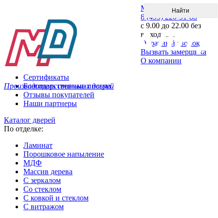
Меню
8 (495) 220-51-88
с 9.00 до 22.00 без
выходных
Обратный звонок
Вызвать замерщика
О компании
Сертификаты
Производитель стальных дверей
Благодарственные письма
Отзывы покупателей
Наши партнеры
Каталог дверей
По отделке:
Ламинат
Порошковое напыление
МДФ
Массив дерева
С зеркалом
Со стеклом
С ковкой и стеклом
С витражом