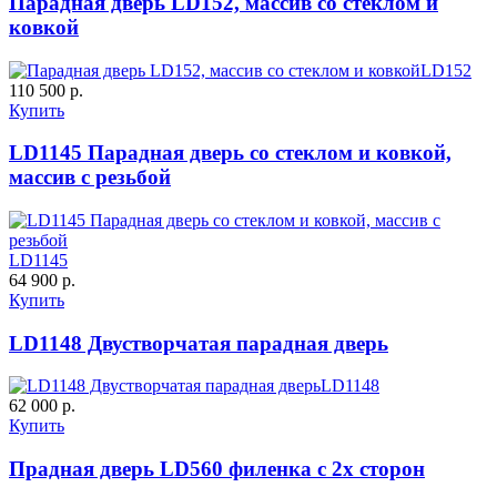
Парадная дверь LD152, массив со стеклом и
ковкой
ДУБ БЕЛЁНЫЙ
ДЗП
LD152
110 500 р.
Купить
C61
C62
LD1145 Парадная дверь со стеклом и ковкой,
массив с резьбой
LD1145
64 900 р.
К-10 60
К-11 Н
Купить
LD1148 Двустворчатая парадная дверь
C63
C64
LD1148
62 000 р.
Купить
Прадная дверь LD560 филенка с 2х сторон