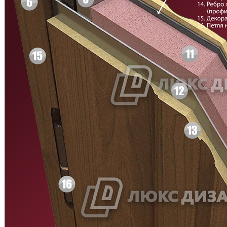
Д-11 Н
Д-11 С
C45
C46
Д-11 СС
Д-15 60
C47
C48