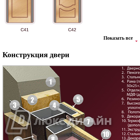
АНТ
Б-35 3
C41
C42
Показать все
Конструкция двери
БНТ
БУК БАВАРИЯ
C43
C44