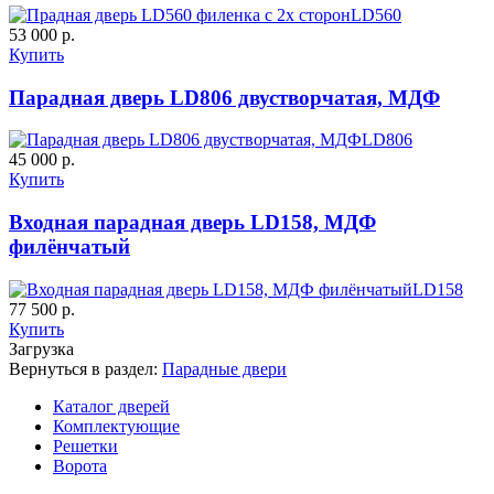
LD560
53 000 р.
К-11 С
К-11 СС
Купить
Парадная дверь LD806 двустворчатая, МДФ
C65
C66
LD806
45 000 р.
Купить
Входная парадная дверь LD158, МДФ
филёнчатый
LD158
К-35 С
К-35 СС
77 500 р.
Купить
Загрузка
C67
C68
Вернуться в раздел:
Парадные двери
Каталог дверей
Комплектующие
Решетки
Ворота