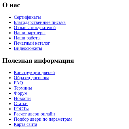
О нас
К-36 46 30
К-36 Н
Сертификаты
Благодарственные письма
Отзывы покупателей
C69
C70
Наши партнеры
Наши работы
Печатный каталог
Видеосюжеты
Полезная информация
Конструкции дверей
Образец договора
К-36 С
К-36 СС
FAQ
Термины
Форум
C71
C72
Новости
Статьи
ГОСТы
Расчет двери онлайн
Подбор двери по параметрам
Карта сайта