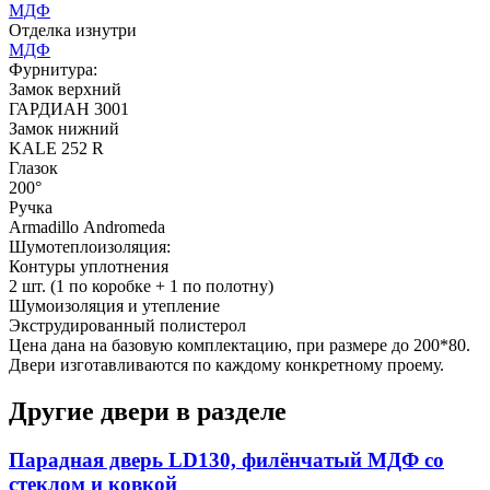
МДФ
Отделка изнутри
Д-36 46 30
Д-36 Н
МДФ
Фурнитура:
Замок верхний
ГАРДИАН 3001
C53
C54
Замок нижний
KALE 252 R
Глазок
200°
Ручка
Armadillo Аndromeda
Шумотеплоизоляция:
Контуры уплотнения
2 шт. (1 по коробке + 1 по полотну)
Д-36 С
Д-36 СС
Шумоизоляция и утепление
Экструдированный полистерол
Цена дана на базовую комплектацию, при размере до 200*80.
C55
C56
Двери изготавливаются по каждому конкретному проему.
Другие двери в разделе
Парадная дверь LD130, филёнчатый МДФ со
стеклом и ковкой