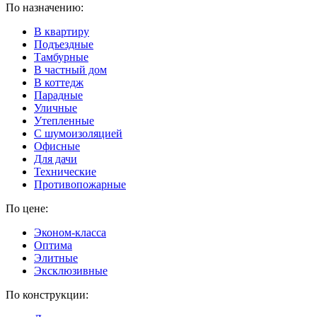
По назначению:
В квартиру
Подъездные
Тамбурные
В частный дом
В коттедж
Парадные
Уличные
Утепленные
C шумоизоляцией
Офисные
Для дачи
Технические
Противопожарные
По цене:
Эконом-класса
Оптима
Элитные
Эксклюзивные
По конструкции: