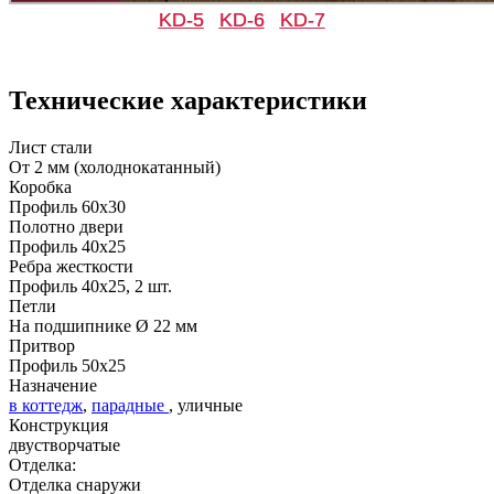
KD-5
KD-6
KD-7
Д-33
Д-35 Н
Технические характеристики
C49
C50
Лист стали
От 2 мм (холоднокатанный)
Коробка
Профиль 60х30
Полотно двери
Профиль 40х25
Ребра жесткости
Профиль 40х25, 2 шт.
Д-35 С
Д-35 СС
Петли
На подшипнике Ø 22 мм
Притвор
C51
C52
Профиль 50х25
Назначение
в коттедж
,
парадные
, уличные
Конструкция
двустворчатые
Отделка:
Отделка снаружи