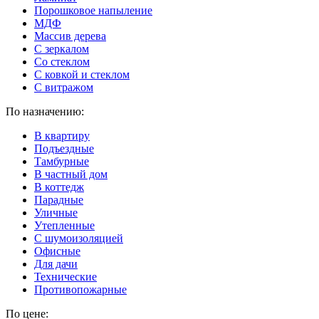
Порошковое напыление
МДФ
Массив дерева
С зеркалом
Со стеклом
С ковкой и стеклом
С витражом
По назначению:
В квартиру
Подъездные
Тамбурные
В частный дом
В коттедж
Парадные
Уличные
Утепленные
C шумоизоляцией
Офисные
Для дачи
Технические
Противопожарные
По цене: