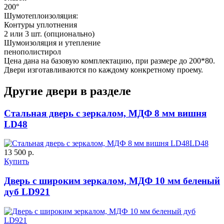
Д-37 Н
Д-43 30
200°
Шумотеплоизоляция:
Контуры уплотнения
2 или 3 шт. (опционально)
C57
C58
Шумоизоляция и утепление
пенополистирол
Цена дана на базовую комплектацию, при размере до 200*80.
Двери изготавливаются по каждому конкретному проему.
Другие двери в разделе
Стальная дверь с зеркалом, МДФ 8 мм вишня
ДНТ
ДС
LD48
LD48
C59
C60
13 500 р.
Купить
Дверь с широким зеркалом, МДФ 10 мм беленый
дуб LD921