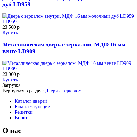
дуб LD959
К-36 46 30
К-36 Н
LD959
C69
C70
23 500 р.
Купить
Металлическая дверь с зеркалом, МДФ 16 мм
венге LD909
LD909
К-36 С
К-36 СС
23 000 р.
Купить
Загрузка
Вернуться в раздел:
Двери с зеркалом
C71
C72
Каталог дверей
Комплектующие
Решетки
Ворота
О нас