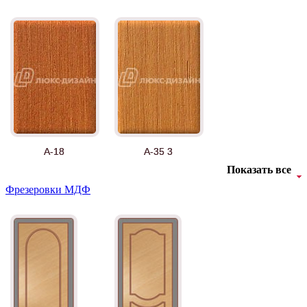
А-18
А-35 3
Показать все
Фрезеровки МДФ
АНТ
Б-35 3