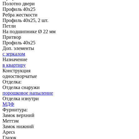
Д-36 46 30
Д-36 Н
Полотно двери
Профиль 40х25
Ребра жесткости
Профиль 40х25, 2 шт.
C53
C54
Петли
На подшипнике Ø 22 мм
Притвор
Профиль 40х25
Доп. элементы
с зеркалом
Назначение
в квартиру
Конструкция
Д-36 С
Д-36 СС
одностворчатые
Отделка:
Отделка снаружи
C55
C56
порошковое напыление
Отделка изнутри
МДФ
Фурнитура:
Замок верхний
Меттэм
Замок нижний
Apecs
Глазок