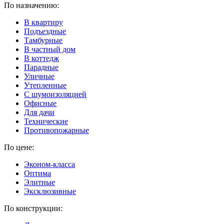
По назначению:
В квартиру
Подъездные
Тамбурные
В частный дом
В коттедж
Парадные
Уличные
Утепленные
C шумоизоляцией
Офисные
Для дачи
Технические
Противопожарные
По цене:
Эконом-класса
Оптима
Элитные
Эксклюзивные
По конструкции: