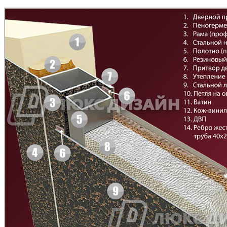
Д-11 Н
Д-11 С
C45
C46
Д-11 СС
Д-15 60
C47
C48