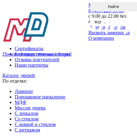
Меню
8 (495) 220-51-88
с 9.00 до 22.00 без
выходных
Обратный звонок
Вызвать замерщика
О компании
Сертификаты
Производитель стальных дверей
Благодарственные письма
Отзывы покупателей
Наши партнеры
Каталог дверей
По отделке:
Ламинат
Порошковое напыление
МДФ
Массив дерева
С зеркалом
Со стеклом
С ковкой и стеклом
С витражом