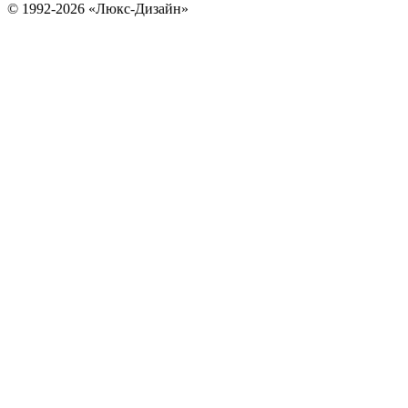
© 1992-2026 «Люкс-Дизайн»
C82
C83
TA1
TA2