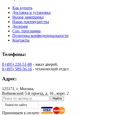
Как купить
Доставка и установка
Вызов замерщика
C78
C79
Наши преимущества
Дилерам
Соц. программа
Политика конфиденциальности
Контакты
Телефоны:
8 (495) 220-51-88
- заказ дверей,
8 (495) 589-56-16
- технический отдел
C80
C81
Адрес:
125171, г. Москва,
Войковский 5-й проезд, д. 16 , корп. 2
Принимаем к оплате: