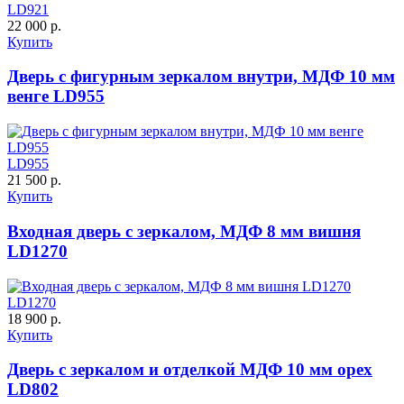
ДУБ БЕЛЁНЫЙ
ДЗП
LD921
22 000 р.
Купить
C61
C62
Дверь с фигурным зеркалом внутри, МДФ 10 мм
венге LD955
LD955
21 500 р.
Купить
Порошковое напыление
К-10 60
К-11 Н
Входная дверь с зеркалом, МДФ 8 мм вишня
"Крокодил"
LD1270
C63
C64
LD1270
18 900 р.
Купить
Дверь с зеркалом и отделкой МДФ 10 мм орех
LD802