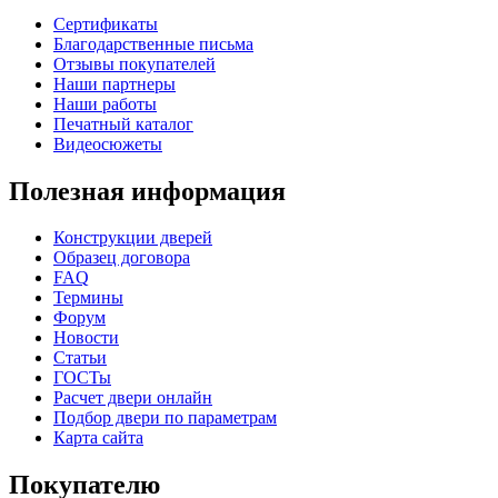
К-37 Н
К-46 30
Сертификаты
Благодарственные письма
Отзывы покупателей
Наши партнеры
C73
C75
Наши работы
Печатный каталог
Видеосюжеты
Полезная информация
Конструкции дверей
Образец договора
КНТ
ВЕНГЕ
FAQ
Термины
Форум
C76
C77
Новости
Статьи
ГОСТы
Расчет двери онлайн
Подбор двери по параметрам
Карта сайта
Покупателю