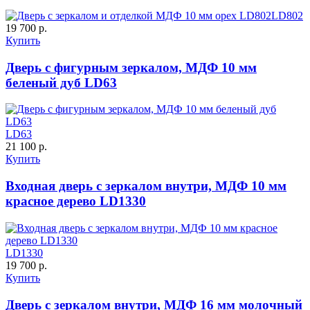
К-11 С
К-11 СС
LD802
19 700 р.
Купить
C65
C66
Дверь с фигурным зеркалом, МДФ 10 мм
беленый дуб LD63
LD63
21 100 р.
Купить
К-35 С
К-35 СС
Входная дверь с зеркалом внутри, МДФ 10 мм
красное дерево LD1330
C67
C68
Порошковое напыление "Шелк"
LD1330
19 700 р.
Купить
Дверь с зеркалом внутри, МДФ 16 мм молочный