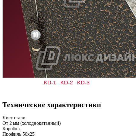
Д-33
Д-35 Н
C49
C50
Д-35 С
Д-35 СС
KD-1
KD-2
KD-3
C51
C52
Технические характеристики
Лист стали
От 2 мм (холоднокатанный)
Коробка
Профиль 50х25