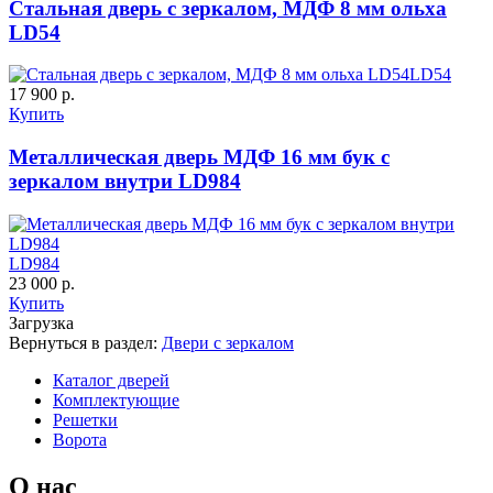
Стальная дверь с зеркалом, МДФ 8 мм ольха
LD54
LD54
17 900 р.
Купить
Металлическая дверь МДФ 16 мм бук с
К-35 С
К-35 СС
зеркалом внутри LD984
Порошковое напыление "Шелк"
LD984
23 000 р.
Купить
Загрузка
Вернуться в раздел:
Двери с зеркалом
Каталог дверей
Комплектующие
К-36 46 30
К-36 Н
Решетки
Ворота
О нас