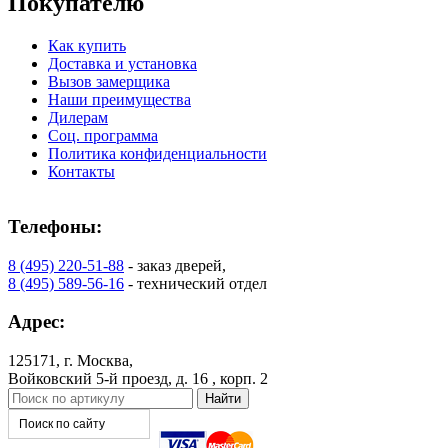
Покупателю
Как купить
Доставка и установка
Вызов замерщика
Наши преимущества
Дилерам
Соц. программа
КНТ
ВЕНГЕ
Политика конфиденциальности
Контакты
Телефоны:
8 (495) 220-51-88
- заказ дверей,
8 (495) 589-56-16
- технический отдел
Адрес:
125171, г. Москва,
Войковский 5-й проезд, д. 16 , корп. 2