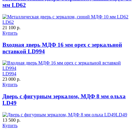
мм LD62
LD62
21 100 р.
Купить
Порошковое напыление
К-10 60
К-11 Н
Входная дверь МДФ 16 мм орех с зеркальной
"Крокодил"
вставкой LD994
LD994
23 000 р.
Купить
Дверь с фигурным зеркалом, МДФ 8 мм ольха
LD49
К-11 С
К-11 СС
LD49
13 500 р.
Купить