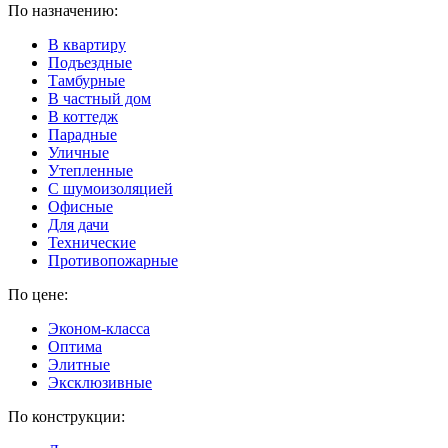
По назначению:
В квартиру
Подъездные
Тамбурные
В частный дом
В коттедж
Парадные
Уличные
Утепленные
C шумоизоляцией
Офисные
Для дачи
Технические
Противопожарные
По цене:
Эконом-класса
Оптима
Элитные
Эксклюзивные
По конструкции: