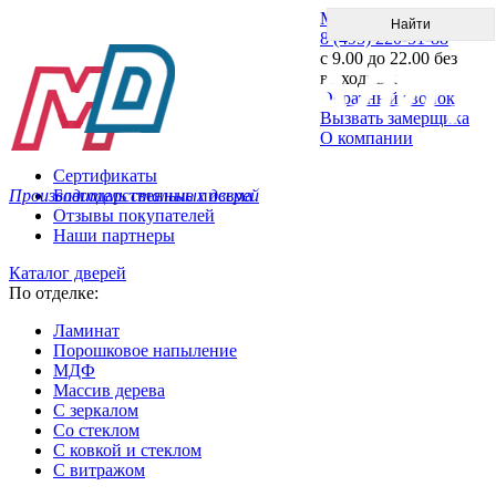
Меню
8 (495) 220-51-88
с 9.00 до 22.00 без
выходных
Обратный звонок
Вызвать замерщика
О компании
Сертификаты
Производитель стальных дверей
Благодарственные письма
Отзывы покупателей
Наши партнеры
Каталог дверей
По отделке:
Ламинат
Порошковое напыление
МДФ
Массив дерева
С зеркалом
Со стеклом
С ковкой и стеклом
С витражом