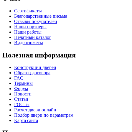
Сертификаты
Благодарственные письма
Отзывы покупателей
Наши партнеры
Наши работы
Печатный каталог
Видеосюжеты
К-36 С
К-36 СС
Полезная информация
Конструкции дверей
Образец договора
FAQ
Термины
Форум
Новости
Статьи
ГОСТы
К-37 Н
К-46 30
Расчет двери онлайн
Подбор двери по параметрам
Карта сайта