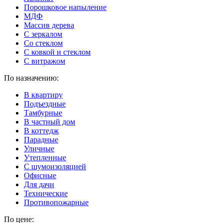
Порошковое напыление
МДФ
Массив дерева
С зеркалом
Со стеклом
С ковкой и стеклом
С витражом
По назначению:
В квартиру
Подъездные
Тамбурные
В частный дом
В коттедж
Парадные
Уличные
Утепленные
C шумоизоляцией
Офисные
Для дачи
Технические
Противопожарные
По цене: