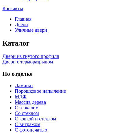
Контакты
Главная
Двери
Уличные двери
Каталог
Двери из гнутого профиля
Двери с терморазрывом
По отделке
Ламинат
Порошковое напыление
МДФ
Массив дерева
С зеркалом
Со стеклом
С ковкой и стеклом
С витражом
С фотопечатью