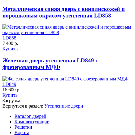
Металлическая синяя дверь с винилискожей и
порошковым окрасом утепленная LD858
LD858
7 400 р.
Купить
C65
C66
Железная дверь утепленная LD849 с
фрезерованным МДФ
LD849
16 600 р.
Купить
Загрузка
Вернуться в раздел:
Утепленные двери
Каталог дверей
C67
C68
Комплектующие
Решетки
Ворота