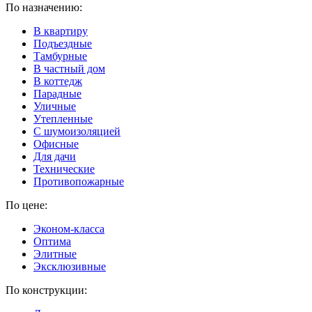
По назначению:
В квартиру
Подъездные
Тамбурные
В частный дом
В коттедж
Парадные
Уличные
Утепленные
C шумоизоляцией
Офисные
Для дачи
Технические
Противопожарные
По цене:
Эконом-класса
Оптима
Элитные
Эксклюзивные
По конструкции: