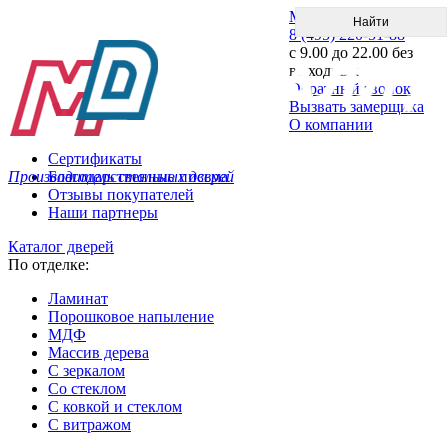
Меню
8 (495) 220-51-88
с 9.00 до 22.00 без
выходных
Обратный звонок
Вызвать замерщика
О компании
Сертификаты
Производитель стальных дверей
Благодарственные письма
Отзывы покупателей
Наши партнеры
Каталог дверей
По отделке:
Ламинат
Порошковое напыление
МДФ
Массив дерева
С зеркалом
Со стеклом
С ковкой и стеклом
С витражом