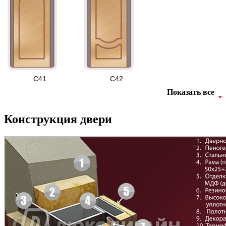
Д-11 СС
Д-15 60
C41
C42
Показать все
Конструкция двери
Д-33
Д-35 Н
C43
C44