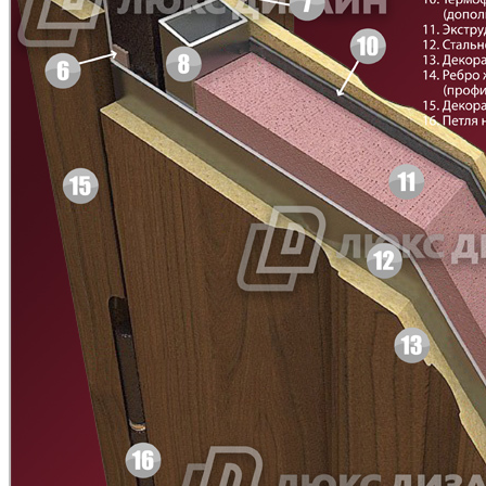
Д-35 С
Д-35 СС
C45
C46
Д-36 46 30
Д-36 Н
C47
C48