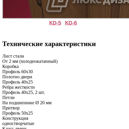
KD-5
KD-6
Д-36 С
Д-36 СС
Технические характеристики
C49
C50
Лист стали
От 2 мм (холоднокатанный)
Коробка
Профиль 60х30
Полотно двери
Профиль 40х25
Ребра жесткости
Профиль 40х25, 2 шт.
Д-37 Н
Д-43 30
Петли
На подшипнике Ø 20 мм
Притвор
C51
C52
Профиль 50х25
Конструкция
одностворчатые
Класс двери