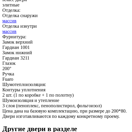
элитные
Отделка:
Отделка снаружи
массив
Отделка изнутри
ДНТ
ДС
массив
Фурнитура:
Замок верхний
Гардиан 1001
C53
C54
Замок нижний
Гардиан 3211
Глазок
200°
Ручка
Fuaro
Шумотеплоизоляция:
Контуры уплотнения
2 шт. (1 по коробке + 1 по полотну)
ДУБ БЕЛЁНЫЙ
ДЗП
Шумоизоляция и утепление
3 слоя (пеноплекс, пенополистирол, фольгоизол)
Цена дана на базовую комплектацию, при размере до 200*80.
C55
C56
Двери изготавливаются по каждому конкретному проему.
Другие двери в разделе