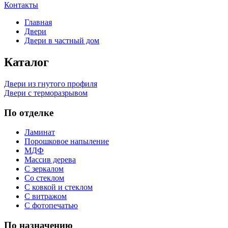
Контакты
Главная
Двери
Двери в частный дом
Каталог
Двери из гнутого профиля
Двери с терморазрывом
По отделке
Ламинат
Порошковое напыление
МДФ
Массив дерева
С зеркалом
Со стеклом
С ковкой и стеклом
С витражом
С фотопечатью
По назначению