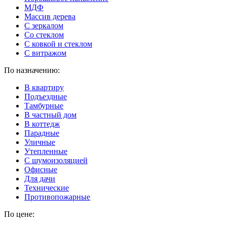
МДФ
Массив дерева
С зеркалом
Со стеклом
С ковкой и стеклом
С витражом
По назначению:
В квартиру
Подъездные
Тамбурные
В частный дом
В коттедж
Парадные
Уличные
Утепленные
C шумоизоляцией
Офисные
Для дачи
Технические
Противопожарные
По цене: