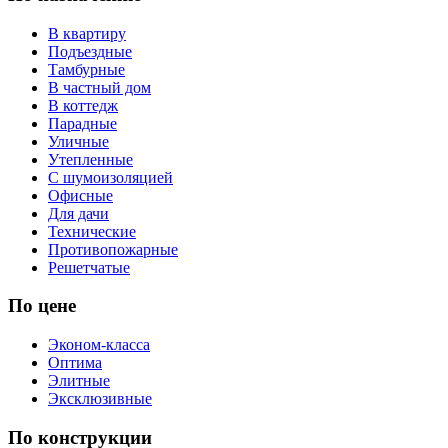
В квартиру
Подъездные
Тамбурные
В частный дом
В коттедж
Парадные
Уличные
Утепленные
С шумоизоляцией
Офисные
Для дачи
Технические
Противопожарные
Решетчатые
По цене
Эконом-класса
Оптима
Элитные
Эксклюзивные
По конструкции