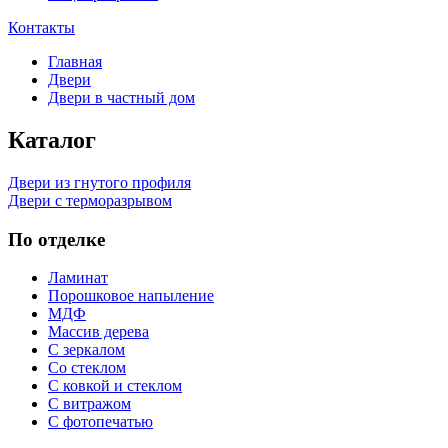
Контакты
Главная
Двери
Двери в частный дом
Каталог
Двери из гнутого профиля
Двери с терморазрывом
По отделке
Ламинат
Порошковое напыление
МДФ
Массив дерева
С зеркалом
Со стеклом
С ковкой и стеклом
С витражом
С фотопечатью