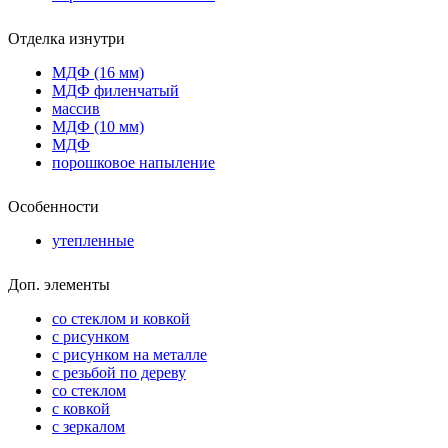
Отделка изнутри
МДФ (16 мм)
МДФ филенчатый
массив
МДФ (10 мм)
МДФ
порошковое напыление
Особенности
утепленные
Доп. элементы
со стеклом и ковкой
с рисунком
с рисунком на металле
с резьбой по дереву
со стеклом
с ковкой
с зеркалом