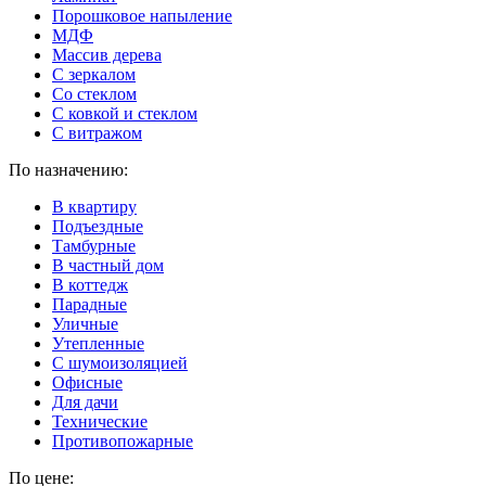
Порошковое напыление
МДФ
Массив дерева
С зеркалом
Со стеклом
С ковкой и стеклом
С витражом
По назначению:
В квартиру
Подъездные
Тамбурные
В частный дом
В коттедж
Парадные
Уличные
Утепленные
C шумоизоляцией
Офисные
Для дачи
Технические
Противопожарные
По цене: